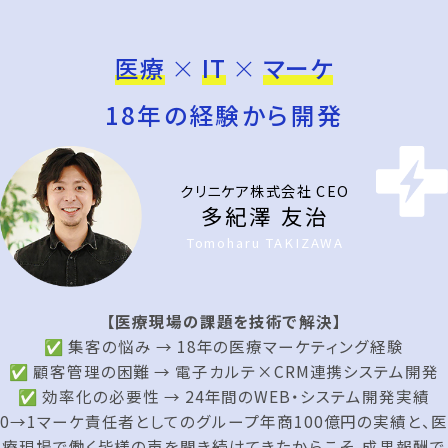
医療
×
IT
×
マーケ
18年の経験から開発
クリニケア株式会社 CEO
多紀澤 友治
Tomoharu TAKIZAWA
【医療現場の課題を技術で解決】
✅ 集客の悩み → 18年の医療マーケティング経験
✅ 顧客管理の困難 → 電子カルテ×CRM連携システム開発
✅ 効率化の必要性 → 24年間のWEB・システム開発実績
0→1マーケ責任者としてのグループ年商100億円の実績と、医
療現場で働く皆様の声を聞き続けてきたからこそ、成果報酬で