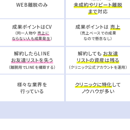
WEB離脱のみ
未成約やリピート離脱
まで
対応
成果ポイントはCV
成果ポイントは
売上
（同一人物や
売上に
（売上ベースでの成果
ならない人も成果発生
）
なので懸念なし）
解約したらLINE
解約しても
お友達
お友達リストを失う
リストの資産は残る
（離脱用でLINEを構築する）
（クリニック公式アカウントを運用）
様々な業界を
クリニックに特化
して
行っている
ノウハウが多い